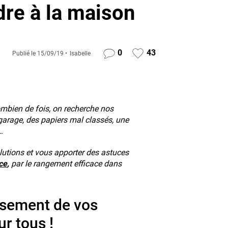
dre à la maison
0
43
Publié le
15/09/19
Isabelle
Combien de fois, on recherche nos
 garage, des papiers mal classés, une
…
lutions et vous apporter des astuces
ce
,
par le rangement efficace dans
ssement de vos
ur tous !