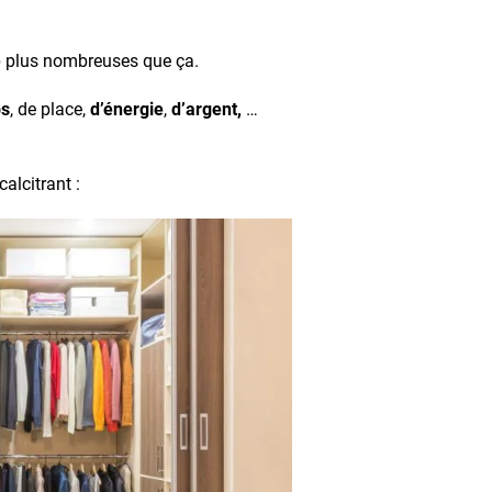
p plus nombreuses que ça.
ps
, de place,
d’énergie
,
d’argent,
…
alcitrant :