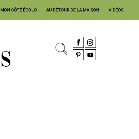
MON CÔTÉ ÉCOLO
AU DÉTOUR DE LA MAISON
VIDÉOS
, rénovation & décoration Alsace, Franche-Comté
Facebook
Instagram
Pinterest
YouTube