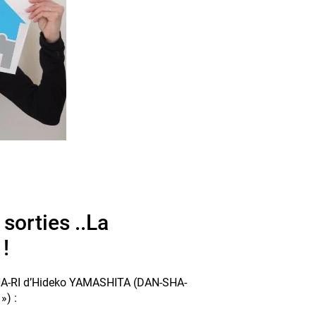
sorties ..La
!
-SHA-RI d’Hideko YAMASHITA (DAN-SHA-
») :