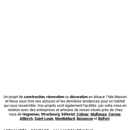
Un projet de
construction
,
rénovation
ou
décoration
en Alsace ? Ma Maison
et Nous vous livre ses astuces et les dernières tendances pour un habitat
qui vous ressemble. Vos projets sont également facilités par votre mise en
relation avec des entreprises et artisans de renom situés près de chez
vous.de
Haguenau
,
Strasbourg
,
Sélestat
,
Colmar
,
Mulhouse
,
Cernay
,
Altkirch
,
Saint-Louis
,
Montbéliard
,
Besançon
et
Belfort
.