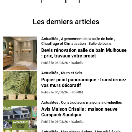
Facebook
Instagram
Pinterest
YouTube
Les derniers articles
Actualités
,
Agencement de la salle de bain
,
Chauffage et Climatisation
,
Salle de bains
Devis rénovation salle de bain Mulhouse
: prix, travaux votre projet
Isabelle
Publié le
08/08/26
Actualités
,
Murs et Sols
Papier peint panoramique : transformez
vos murs décoratif
Juliette
Publié le
06/08/26
Actualités
,
Constructeurs maisons individuelles
Avis Maison Crisalis : maison neuve
Carspach Sundgau
Isabelle
Publié le
06/08/26
Actualités
,
Mes pièces à vivre
,
Mon côté écolo