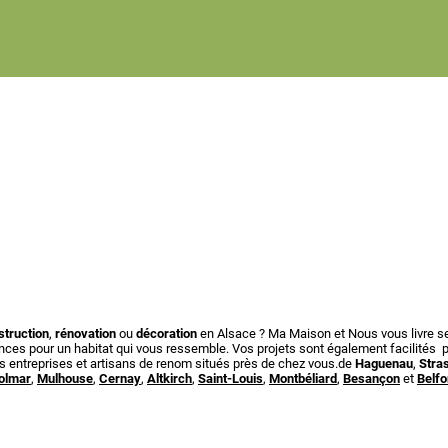
struction
,
rénovation
ou
décoration
en Alsace ? Ma Maison et Nous vous livre se
nces pour un habitat qui vous ressemble. Vos projets sont également facilités p
es entreprises et artisans de renom situés près de chez vous.de
Haguenau
,
Stra
olmar
,
Mulhouse
,
Cernay
,
Altkirch
,
Saint-Louis
,
Montbéliard
,
Besançon
et
Belfo