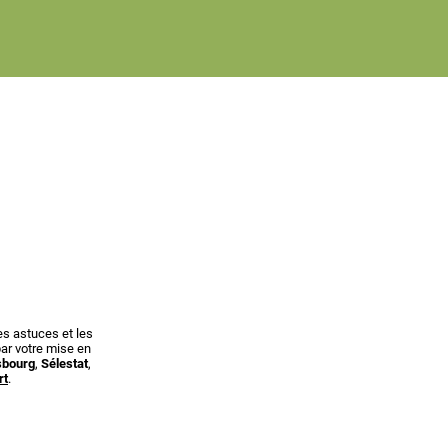
s astuces et les
ar votre mise en
sbourg
,
Sélestat
,
rt
.