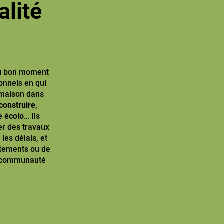
alité
au bon moment
onnels en qui
 maison dans
construire
,
e écolo
… Ils
er des travaux
les délais, et
artements ou de
re communauté