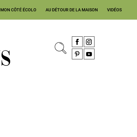
MON CÔTÉ ÉCOLO
AU DÉTOUR DE LA MAISON
VIDÉOS
, rénovation & décoration Alsace, Franche-Comté
Facebook
Instagram
Pinterest
YouTube