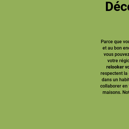
Déco
Parce que vo
et au bon en
vous pouvez
votre régi
relooker v
respectent la
dans un habit
collaborer en 
maisons. Not