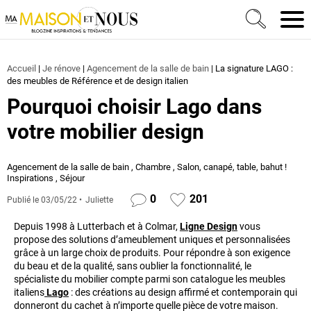
Ma Maison et Nous Construction, rénovation & décora
Men
Accueil
|
Je rénove
|
Agencement de la salle de bain
|
La signature LAGO :
des meubles de Référence et de design italien
Pourquoi choisir Lago dans
votre mobilier design
Agencement de la salle de bain
,
Chambre
,
Salon, canapé, table, bahut !
Inspirations
,
Séjour
0
201
Publié le
03/05/22
Juliette
Depuis 1998 à Lutterbach et à Colmar,
Ligne Design
vous
propose des solutions d’ameublement uniques et personnalisées
grâce à un large choix de produits. Pour répondre à son exigence
du beau et de la qualité, sans oublier la fonctionnalité, le
spécialiste du mobilier compte parmi son catalogue les meubles
italiens
Lago
: des créations au design affirmé et contemporain qui
donneront du cachet à n’importe quelle pièce de votre maison.