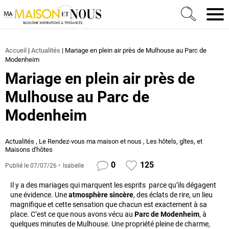
Ma Maison et Nous Construction, rénovation & décora
Men
Accueil
|
Actualités
|
Mariage en plein air près de Mulhouse au Parc de
Modenheim
Mariage en plein air près de
Mulhouse au Parc de
Modenheim
Actualités
,
Le Rendez-vous ma maison et nous
,
Les hôtels, gîtes, et
Maisons d'hôtes
0
125
Publié le
07/07/26
Isabelle
Il y a des mariages qui marquent les esprits parce qu’ils dégagent
une évidence. Une
atmosphère sincère
, des éclats de rire, un lieu
magnifique et cette sensation que chacun est exactement à sa
place. C’est ce que nous avons vécu au
Parc de Modenheim
, à
quelques minutes de Mulhouse. Une propriété pleine de charme,