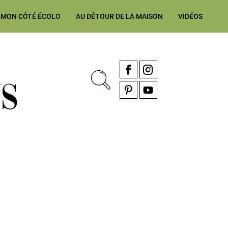
MON CÔTÉ ÉCOLO
AU DÉTOUR DE LA MAISON
VIDÉOS
, rénovation & décoration Alsace, Franche-Comté
Facebook
Instagram
Pinterest
YouTube