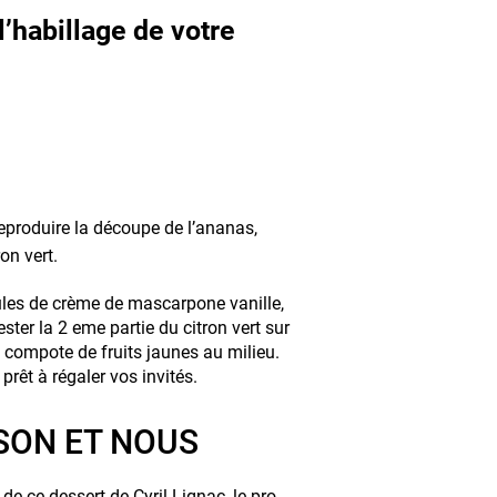
l’habillage de votre
eproduire la découpe de l’ananas,
on vert.
oules de crème de mascarpone vanille,
ster la 2 eme partie du citron vert sur
la compote de fruits jaunes au milieu.
rêt à régaler vos invités.
ISON ET NOUS
de ce dessert de Cyril Lignac, le pro