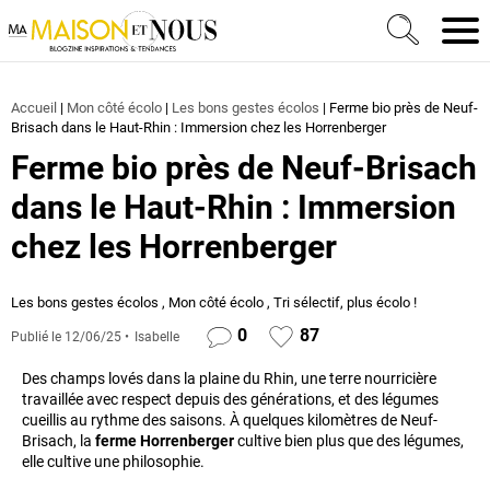
Ma Maison et Nous Construction, rénovation & décora
Men
Accueil
|
Mon côté écolo
|
Les bons gestes écolos
|
Ferme bio près de Neuf-
Brisach dans le Haut-Rhin : Immersion chez les Horrenberger
Ferme bio près de Neuf-Brisach
dans le Haut-Rhin : Immersion
chez les Horrenberger
Les bons gestes écolos
,
Mon côté écolo
,
Tri sélectif, plus écolo !
0
87
Publié le
12/06/25
Isabelle
Des champs lovés dans la plaine du Rhin, une terre nourricière
travaillée avec respect depuis des générations, et des légumes
cueillis au rythme des saisons. À quelques kilomètres de Neuf-
Brisach, la
ferme Horrenberger
cultive bien plus que des légumes,
elle cultive une philosophie.