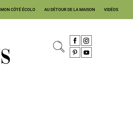
MON CÔTÉ ÉCOLO
AU DÉTOUR DE LA MAISON
VIDÉOS
, rénovation & décoration Alsace, Franche-Comté
Facebook
Instagram
Pinterest
YouTube