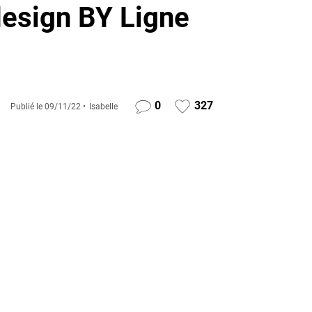
esign BY Ligne
0
327
Publié le
09/11/22
Isabelle