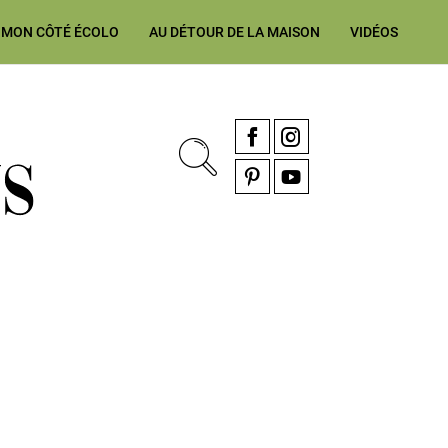
MON CÔTÉ ÉCOLO
AU DÉTOUR DE LA MAISON
VIDÉOS
, rénovation & décoration Alsace, Franche-Comté
Facebook
Instagram
Pinterest
YouTube