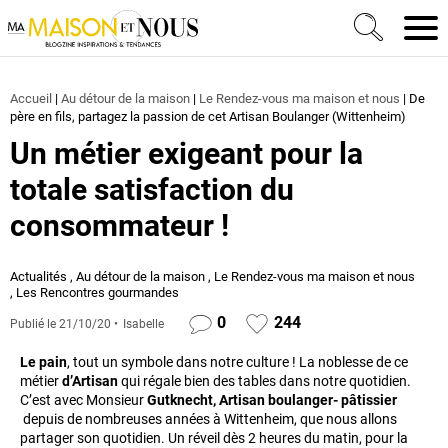
Ma Maison et Nous Construction, rénovation & décora
Men
Accueil
|
Au détour de la maison
|
Le Rendez-vous ma maison et nous
|
De
père en fils, partagez la passion de cet Artisan Boulanger (Wittenheim)
Un métier exigeant pour la
totale satisfaction du
consommateur !
Actualités
,
Au détour de la maison
,
Le Rendez-vous ma maison et nous
,
Les Rencontres gourmandes
0
244
Publié le
21/10/20
Isabelle
Le pain
, tout un symbole dans notre culture ! La noblesse de ce
métier
d’Artisan
qui régale bien des tables dans notre quotidien.
C’est avec Monsieur
Gutknecht, Artisan boulanger- pâtissier
depuis de nombreuses années à Wittenheim, que nous allons
partager son quotidien. Un réveil dès 2 heures du matin, pour la