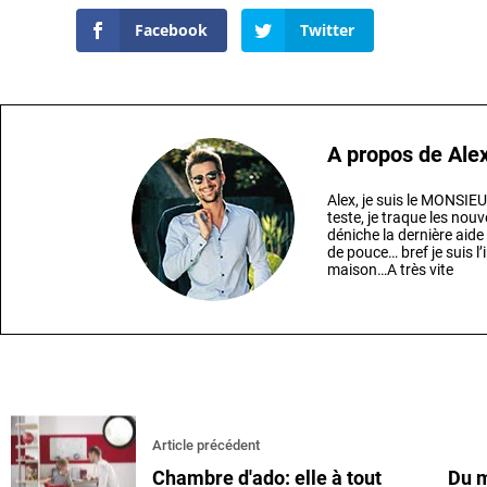
Facebook
Twitter
A propos de
Ale
Alex, je suis le MONSI
teste, je traque les nouv
déniche la dernière aide
de pouce… bref je suis 
maison…A très vite
Article précédent
Chambre d'ado: elle à tout
Du m