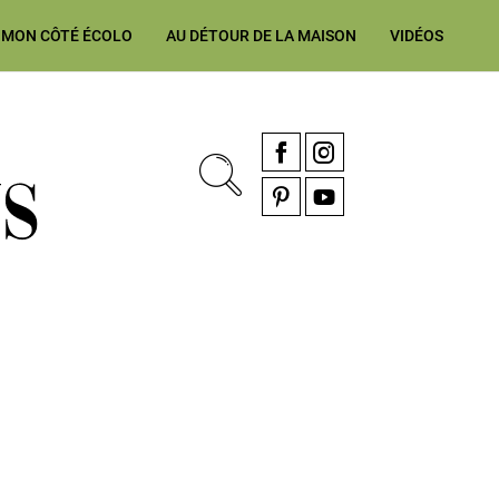
MON CÔTÉ ÉCOLO
AU DÉTOUR DE LA MAISON
VIDÉOS
, rénovation & décoration Alsace, Franche-Comté
Facebook
Instagram
Pinterest
YouTube