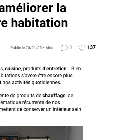
améliorer la
re habitation
1
137
Publié le
20/01/23
Alex
es,
cuisine
, produits
d’entretien
… Bien
abitations s’avère être encore plus
nt nos activités quotidiennes.
vente de produits de
chauffage
, de
blématique récurrente de nos
mettent de conserver un intérieur sain