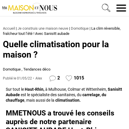
Ma Maison et Nous Construction, rénovation & décora
Men
Accueil
|
Je construis une maison neuve
|
Domotique
|
La clim réversible,
fraîcheur tout l’été ! Avec Sanisitt aubade
Quelle climatisation pour la
maison ?
Domotique
,
Tendances déco
2
1015
Publié le
01/05/22
Alex
Sur tout le
Haut-Rhin,
à Mulhouse, Colmar et Wittenheim,
Sanisitt
Aubade
est le spécialiste des sanitaires, du
carrelage, du
chauffage
, mais aussi de la
climatisation.
MMETNOUS a trouvé les conseils
auprès de notre partenaire