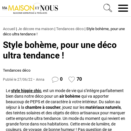
Ma Maison et Nous Construction, rénovation & décora
Men
Accueil
|
Je décore ma maison
|
Tendances déco
|
Style bohème, pour une
déco ultra tendance !
Style bohème, pour une déco
ultra tendance !
Tendances déco
0
70
Publié le
27/06/22
Anna
Le
style hippie chic
, est un mode de vie qui s’intègre parfaitement
bien dans notre déco pour un
air bohème
qui va apporter
beaucoup de PEPS et de caractère à votre intérieur. Du salon au
séjour à la
chambre à coucher
, jouez sur les
matériaux naturels
,
des teintes solaires et des objets de déco artisanaux pour marquer
cette emprunte ultra tendance. Un mode du moment qui revient en
grande force dans nos habitations. Cette envie de lumière, de
couleurs, de voyage, de bonne humeur ! Pas question de se