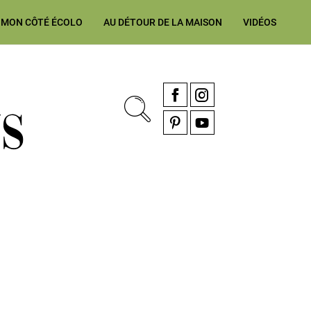
MON CÔTÉ ÉCOLO
AU DÉTOUR DE LA MAISON
VIDÉOS
, rénovation & décoration Alsace, Franche-Comté
Facebook
Instagram
Pinterest
YouTube