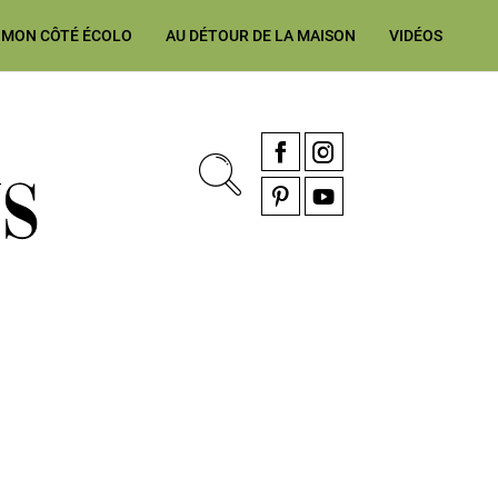
MON CÔTÉ ÉCOLO
AU DÉTOUR DE LA MAISON
VIDÉOS
, rénovation & décoration Alsace, Franche-Comté
Facebook
Instagram
Pinterest
YouTube