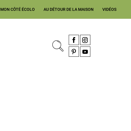
MON CÔTÉ ÉCOLO
AU DÉTOUR DE LA MAISON
VIDÉOS
, rénovation & décoration Alsace, Franche-Comté
Facebook
Instagram
Pinterest
YouTube