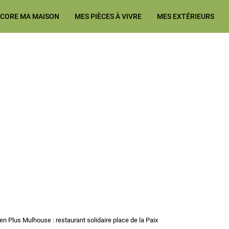
ÉCORE MA MAISON
MES PIÈCES À VIVRE
MES EXTÉRIEURS
Ma Maison et Nous Construction
 en Plus Mulhouse : restaurant solidaire place de la Paix