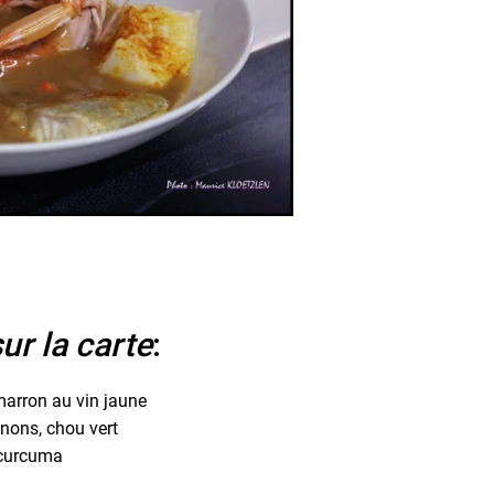
ur la carte
:
imarron au vin jaune
gnons, chou vert
u curcuma