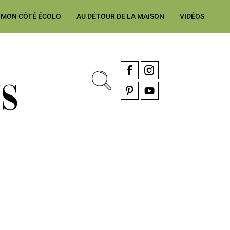
MON CÔTÉ ÉCOLO
AU DÉTOUR DE LA MAISON
VIDÉOS
, rénovation & décoration Alsace, Franche-Comté
Facebook
Instagram
Pinterest
YouTube