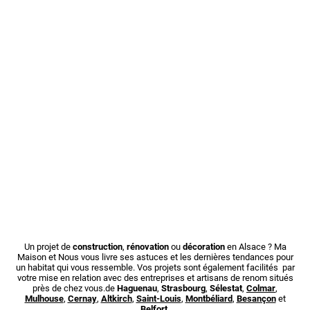
Un projet de
construction
,
rénovation
ou
décoration
en Alsace ? Ma
Maison et Nous vous livre ses astuces et les dernières tendances pour
un habitat qui vous ressemble. Vos projets sont également facilités par
votre mise en relation avec des entreprises et artisans de renom situés
près de chez vous.de
Haguenau
,
Strasbourg
,
Sélestat
,
Colmar
,
Mulhouse
,
Cernay
,
Altkirch
,
Saint-Louis
,
Montbéliard
,
Besançon
et
Belfort
.