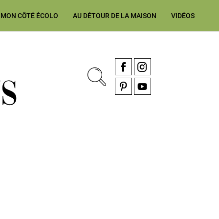
MON CÔTÉ ÉCOLO
AU DÉTOUR DE LA MAISON
VIDÉOS
, rénovation & décoration Alsace, Franche-Comté
Facebook
Instagram
Pinterest
YouTube