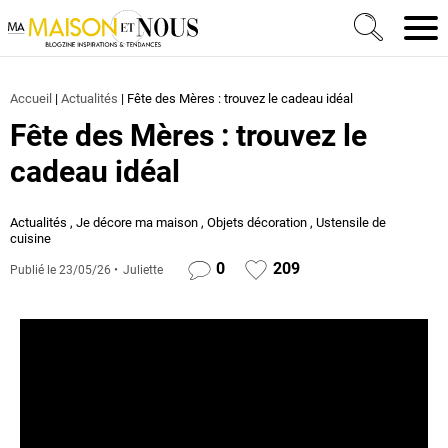
Ma Maison et Nous Construction, rénovation & décora
Men
Accueil
|
Actualités
|
Fête des Mères : trouvez le cadeau idéal
Fête des Mères : trouvez le
cadeau idéal
Actualités
,
Je décore ma maison
,
Objets décoration
,
Ustensile de
cuisine
0
209
Publié le
23/05/26
Juliette