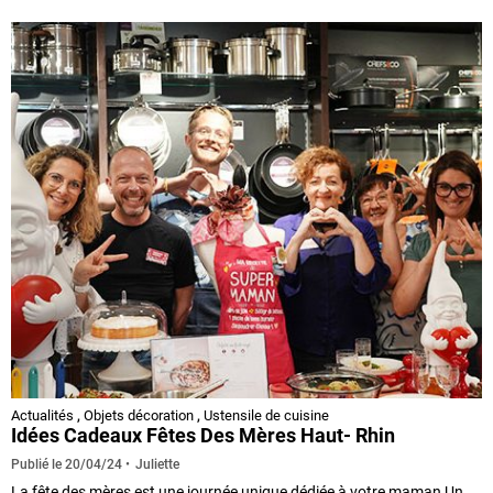
Actualités
,
Objets décoration
,
Ustensile de cuisine
Idées Cadeaux Fêtes Des Mères Haut- Rhin
Juliette
Publié le
20/04/24
La fête des mères est une journée unique dédiée à votre maman Un