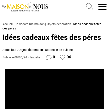
Ma Maison et Nous Construction, rénovation & décora
Men
Accueil
|
Je décore ma maison
|
Objets décoration
|
Idées cadeaux fêtes
des péres
Idées cadeaux fêtes des péres
Actualités
,
Objets décoration
,
Ustensile de cuisine
0
96
Publié le
09/06/24
Isabelle