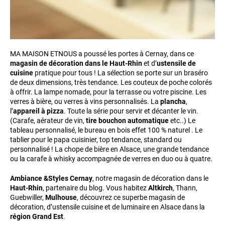
MA MAISON ETNOUS a poussé les portes à Cernay, dans ce
magasin de décoration dans le Haut-Rhin
et d’
ustensile de
cuisine
pratique pour tous ! La sélection se porte sur un braséro
de deux dimensions, très tendance. Les couteux de poche colorés
à offrir. La lampe nomade, pour la terrasse ou votre piscine. Les
verres à bière, ou verres à vins personnalisés. La
plancha
,
l’
appareil à pizza
. Toute la série pour servir et décanter le vin.
(Carafe, aérateur de vin,
tire bouchon automatique
etc..) Le
tableau personnalisé, le bureau en bois effet 100 % naturel . Le
tablier pour le papa cuisinier, top tendance, standard ou
personnalisé ! La chope de bière en Alsace, une grande tendance
ou la carafe à whisky accompagnée de verres en duo ou à quatre.
Ambiance &Styles Cernay
, notre magasin de décoration dans le
Haut-Rhin
, partenaire du blog. Vous habitez
Altkirch
, Thann,
Guebwiller,
Mulhouse
, découvrez ce superbe magasin de
décoration, d’ustensile cuisine et de luminaire en Alsace dans la
région Grand Est
.