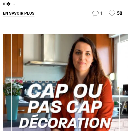
m� ...
1
50
EN SAVOIR PLUS