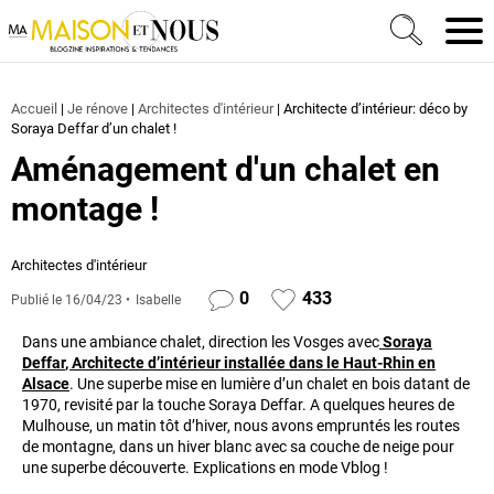
Ma Maison et Nous Construction, rénovation & décora
Men
Accueil
|
Je rénove
|
Architectes d'intérieur
|
Architecte d’intérieur: déco by
Soraya Deffar d’un chalet !
Aménagement d'un chalet en
montage !
Architectes d'intérieur
0
433
Publié le
16/04/23
Isabelle
Dans une ambiance chalet, direction les Vosges avec
Soraya
Deffar
,
Architecte d’intérieur
installée dans le Haut-Rhin en
Alsace
. Une superbe mise en lumière d’un chalet en bois datant de
1970, revisité par la touche Soraya Deffar. A quelques heures de
Mulhouse, un matin tôt d’hiver, nous avons empruntés les routes
de montagne, dans un hiver blanc avec sa couche de neige pour
une superbe découverte. Explications en mode Vblog !