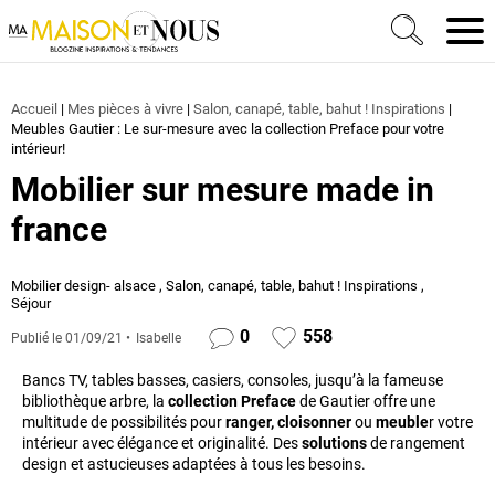
Ma Maison et Nous Construction, rénovation & décora
Men
Accueil
|
Mes pièces à vivre
|
Salon, canapé, table, bahut ! Inspirations
|
Meubles Gautier : Le sur-mesure avec la collection Preface pour votre
intérieur!
Mobilier sur mesure made in
france
Mobilier design- alsace
,
Salon, canapé, table, bahut ! Inspirations
,
Séjour
0
558
Publié le
01/09/21
Isabelle
Bancs TV, tables basses, casiers, consoles, jusqu’à la fameuse
bibliothèque arbre, la
collection Preface
de Gautier offre une
multitude de possibilités pour
ranger,
cloisonner
ou
meuble
r votre
intérieur avec élégance et originalité. Des
solutions
de rangement
design et astucieuses adaptées à tous les besoins.