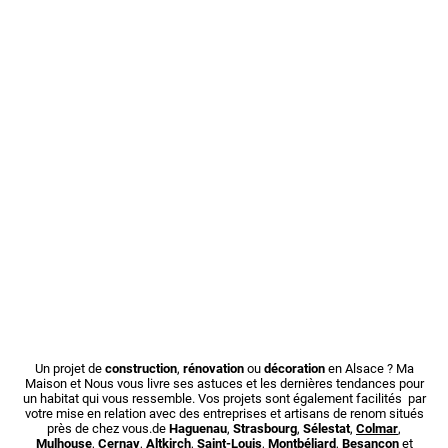
Un projet de
construction
,
rénovation
ou
décoration
en Alsace ? Ma
Maison et Nous vous livre ses astuces et les dernières tendances pour
un habitat qui vous ressemble. Vos projets sont également facilités par
votre mise en relation avec des entreprises et artisans de renom situés
près de chez vous.de
Haguenau
,
Strasbourg
,
Sélestat
,
Colmar
,
Mulhouse
,
Cernay
,
Altkirch
,
Saint-Louis
,
Montbéliard
,
Besançon
et