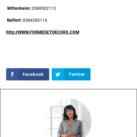
Wittenheim
: 0389502113
Belfort:
0384285114
http://WWW.FORMESETDECORS.COM
Facebook
Twitter