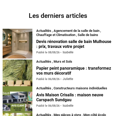
Facebook
Instagram
Pinterest
YouTube
Les derniers articles
Actualités
,
Agencement de la salle de bain
,
Chauffage et Climatisation
,
Salle de bains
Devis rénovation salle de bain Mulhouse
: prix, travaux votre projet
Isabelle
Publié le
08/08/26
Actualités
,
Murs et Sols
Papier peint panoramique : transformez
vos murs décoratif
Juliette
Publié le
06/08/26
Actualités
,
Constructeurs maisons individuelles
Avis Maison Crisalis : maison neuve
Carspach Sundgau
Isabelle
Publié le
06/08/26
Actualités
,
Mes pièces à vivre
,
Mon côté écolo