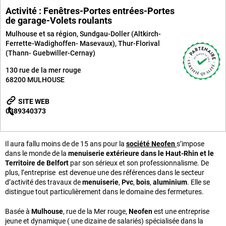
Activité : Fenêtres-Portes entrées-Portes
de garage-Volets roulants
Mulhouse et sa région
,
Sundgau-Doller (Altkirch-
Ferrette-Wadighoffen- Masevaux)
,
Thur-Florival
(Thann- Guebwiller-Cernay)
130 rue de la mer rouge
68200
MULHOUSE
SITE WEB
0389340373
Il aura fallu moins de de 15 ans pour la
société
Neofen
s’impose
dans le monde de la
menuiserie extérieure dans le Haut-Rhin et le
Territoire de Belfort
par son sérieux et son professionnalisme. De
plus, l’entreprise est devenue une des références dans le secteur
d’activité des travaux de
menuiserie
,
Pvc
,
bois
,
aluminium
. Elle se
distingue tout particulièrement dans le domaine des fermetures.
Basée à
Mulhouse
, rue de la Mer rouge,
Neofen
est une entreprise
jeune et dynamique ( une dizaine de salariés) spécialisée dans la