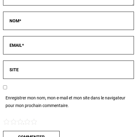
Enregistrer mon nom, mon e-mail et mon site dans le navigateur
pour mon prochain commentaire.
1
2
3
4
5