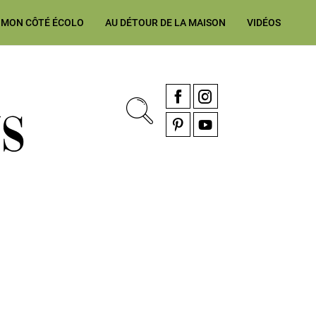
MON CÔTÉ ÉCOLO
AU DÉTOUR DE LA MAISON
VIDÉOS
, rénovation & décoration Alsace, Franche-Comté
Facebook
Instagram
Pinterest
YouTube