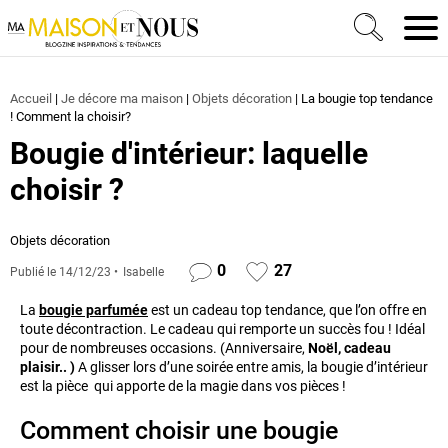
Ma Maison et Nous Construction, rénovation & décora
Men
Accueil
|
Je décore ma maison
|
Objets décoration
|
La bougie top tendance
! Comment la choisir?
Bougie d'intérieur: laquelle
choisir ?
Objets décoration
0
27
Publié le
14/12/23
Isabelle
La
bougie parfumée
est un cadeau top tendance, que l’on offre en
toute décontraction. Le cadeau qui remporte un succès fou ! Idéal
pour de nombreuses occasions. (Anniversaire,
Noël, cadeau
plaisir.. )
A glisser lors d’une soirée entre amis, la bougie d’intérieur
est la pièce qui apporte de la magie dans vos pièces !
Comment choisir une bougie