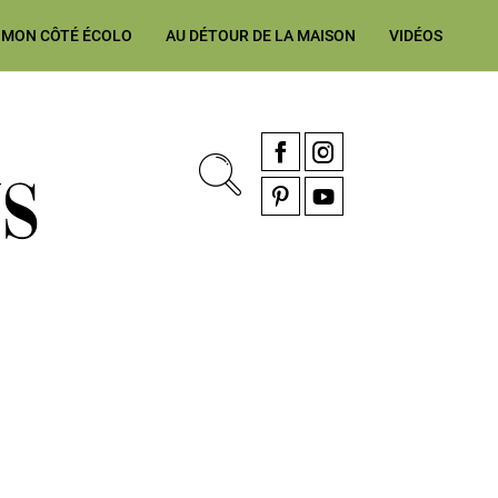
MON CÔTÉ ÉCOLO
AU DÉTOUR DE LA MAISON
VIDÉOS
, rénovation & décoration Alsace, Franche-Comté
Facebook
Instagram
Pinterest
YouTube