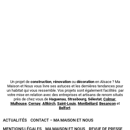
Un projet de
construction
,
rénovation
ou
décoration
en Alsace ? Ma
Maison et Nous vous livre ses astuces et les dernières tendances pour
un habitat qui vous ressemble. Vos projets sont également facilités par
votre mise en relation avec des entreprises et artisans de renom situés
près de chez vous.de
Haguenau
,
Strasbourg
,
Sélestat
,
Colmar
,
Mulhouse
,
Cernay
,
Altkirch
,
Saint-Louis
,
Montbéliard
,
Besançon
et
Belfort
.
ACTUALITÉS
CONTACT – MA MAISON ET NOUS
MENTIONS LÉGALES
MA MAISON ET NOUS
REVUE DE PRESSE