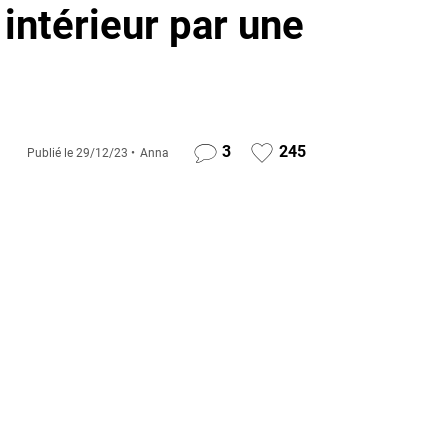
ntérieur par une
3
245
Publié le
29/12/23
Anna