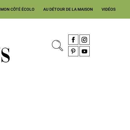
MON CÔTÉ ÉCOLO
AU DÉTOUR DE LA MAISON
VIDÉOS
, rénovation & décoration Alsace, Franche-Comté
Facebook
Instagram
Pinterest
YouTube