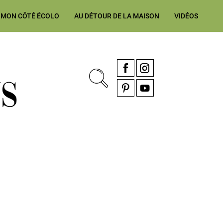
MON CÔTÉ ÉCOLO
AU DÉTOUR DE LA MAISON
VIDÉOS
, rénovation & décoration Alsace, Franche-Comté
Facebook
Instagram
Pinterest
YouTube