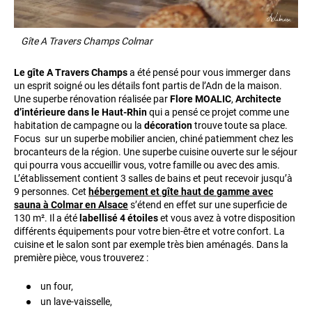
Gîte A Travers Champs Colmar
Le gîte A Travers Champs
a été pensé pour vous immerger dans
un esprit soigné ou les détails font partis de l’Adn de la maison.
Une superbe rénovation réalisée par
Flore MOALIC
,
Architecte
d’intérieure dans le Haut-Rhin
qui a pensé ce projet comme une
habitation de campagne ou la
décoration
trouve toute sa place.
Focus sur un superbe mobilier ancien, chiné patiemment chez les
brocanteurs de la région. Une superbe cuisine ouverte sur le séjour
qui pourra vous accueillir vous, votre famille ou avec des amis.
L’établissement contient 3 salles de bains et peut recevoir jusqu’à
9 personnes. Cet
hébergement et gîte haut de gamme avec
sauna à Colmar en Alsace
s’étend en effet sur une superficie de
130 m². Il a été
labellisé 4 étoiles
et vous avez à votre disposition
différents équipements pour votre bien-être et votre confort. La
cuisine et le salon sont par exemple très bien aménagés. Dans la
première pièce, vous trouverez :
un four,
un lave-vaisselle,