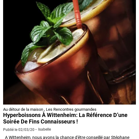
Au détour de la maison
,
Les Rencontres gourmandes
Hyperboissons À Wittenheim: La Référence D’une
Soirée De Fins Connaisseurs !
Isabelle
Publié le
02/03/20
A Wittenheim, nous avons la chance d'être conseillé par Stéphane