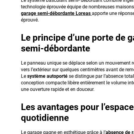
Le système basculant semi- débordant combine ingénio
technologie éprouvée équipe de nombreuses maisons
garage semi-débordante Loreas
apporte une réponse
éprouvé.
Le principe d’une porte de 
semi-débordante
Le panneau unique se déplace selon un mouvement rot
vers l’extérieur sur quelques centimètres avant de re
Le
système autoporté
se distingue par l’absence total
conception compacte libère entièrement le volume inté
une ouverture rapide et en douceur.
Les avantages pour l’espace e
quotidienne
Le garage gagne en esthétique grâce à l’
absence de ra