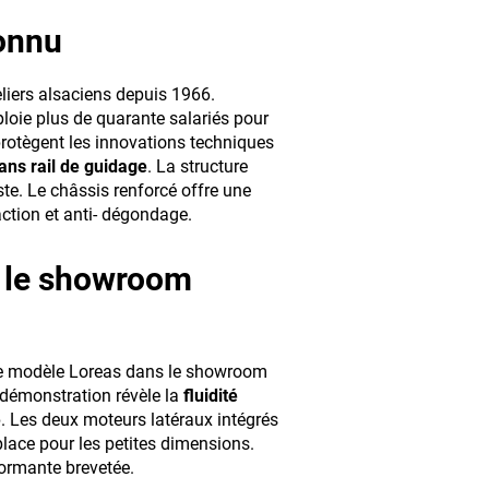
connu
eliers alsaciens depuis 1966.
ploie plus de quarante salariés pour
protègent les innovations techniques
ns rail de guidage
. La structure
e. Le châssis renforcé offre une
action et anti- dégondage.
 le showroom
le modèle Loreas dans le showroom
 démonstration révèle la
fluidité
e
. Les deux moteurs latéraux intégrés
lace pour les petites dimensions.
ormante brevetée.