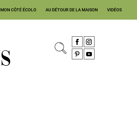
MON CÔTÉ ÉCOLO
AU DÉTOUR DE LA MAISON
VIDÉOS
, rénovation & décoration Alsace, Franche-Comté
Facebook
Instagram
Pinterest
YouTube