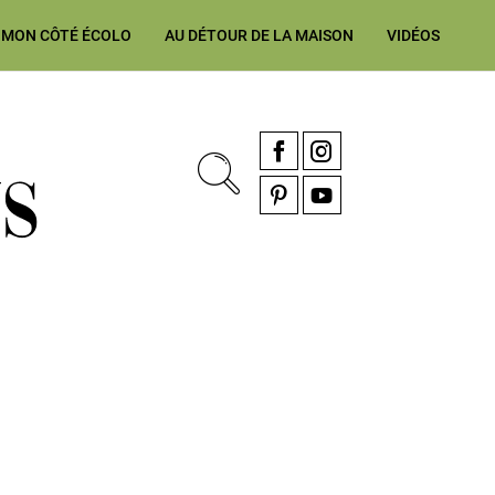
MON CÔTÉ ÉCOLO
AU DÉTOUR DE LA MAISON
VIDÉOS
, rénovation & décoration Alsace, Franche-Comté
Facebook
Instagram
Pinterest
YouTube