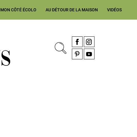
MON CÔTÉ ÉCOLO
AU DÉTOUR DE LA MAISON
VIDÉOS
, rénovation & décoration Alsace, Franche-Comté
Facebook
Instagram
Pinterest
YouTube