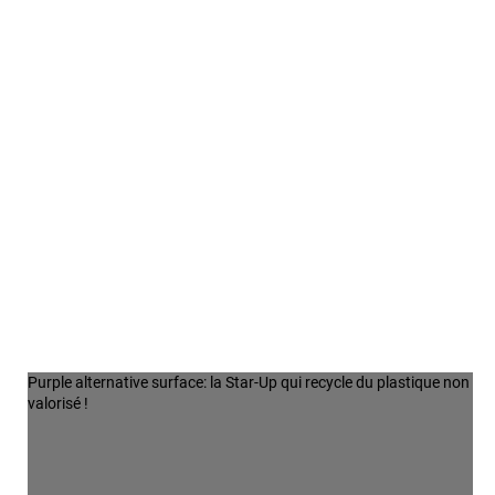
Purple alternative surface: la Star-Up qui recycle du plastique non
valorisé !