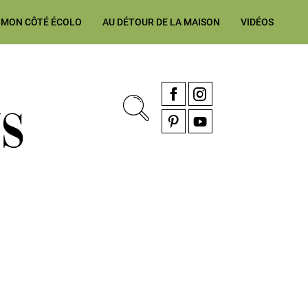
MON CÔTÉ ÉCOLO
AU DÉTOUR DE LA MAISON
VIDÉOS
, rénovation & décoration Alsace, Franche-Comté
Facebook
Instagram
Pinterest
YouTube