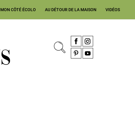
MON CÔTÉ ÉCOLO
AU DÉTOUR DE LA MAISON
VIDÉOS
, rénovation & décoration Alsace, Franche-Comté
Facebook
Instagram
Pinterest
YouTube