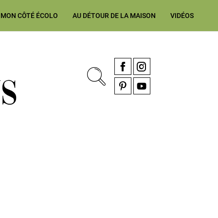
MON CÔTÉ ÉCOLO
AU DÉTOUR DE LA MAISON
VIDÉOS
, rénovation & décoration Alsace, Franche-Comté
Facebook
Instagram
Pinterest
YouTube