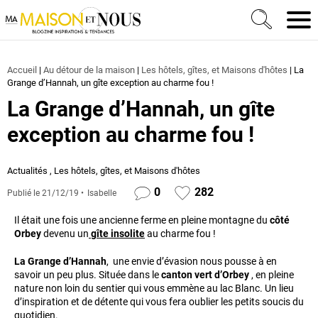
Ma Maison et Nous Construction, rénovation & décora
Men
Accueil
|
Au détour de la maison
|
Les hôtels, gîtes, et Maisons d'hôtes
|
La
Grange d’Hannah, un gîte exception au charme fou !
La Grange d’Hannah, un gîte
exception au charme fou !
Actualités
,
Les hôtels, gîtes, et Maisons d'hôtes
0
282
Publié le
21/12/19
Isabelle
Il était une fois une ancienne ferme en pleine montagne du
côté
Orbey
devenu un
gîte insolite
au charme fou !
La Grange d’Hannah
, une envie d’évasion nous pousse à en
savoir un peu plus. Située dans le
canton vert d’Orbey
, en pleine
nature non loin du sentier qui vous emmène au lac Blanc. Un lieu
d’inspiration et de détente qui vous fera oublier les petits soucis du
quotidien.