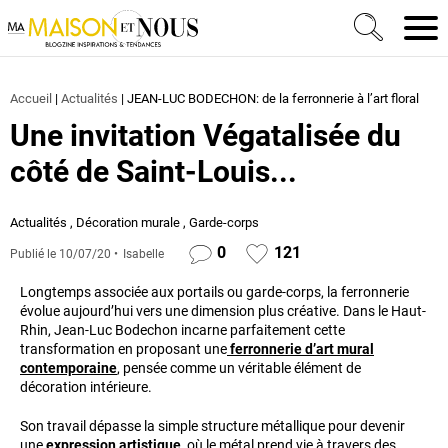
Ma Maison et Nous Construction, rénovation & décora
Men
Accueil
|
Actualités
|
JEAN-LUC BODECHON: de la ferronnerie à l’art floral
Une invitation Végatalisée du
côté de Saint-Louis...
Actualités
,
Décoration murale
,
Garde-corps
0
121
Publié le
10/07/20
Isabelle
Longtemps associée aux portails ou garde-corps, la ferronnerie
évolue aujourd’hui vers une dimension plus créative. Dans le Haut-
Rhin, Jean‑Luc Bodechon incarne parfaitement cette
transformation en proposant une
ferronnerie d’art mural
contemporaine
, pensée comme un véritable élément de
décoration intérieure.
Son travail dépasse la simple structure métallique pour devenir
une
expression artistique
, où le métal prend vie à travers des