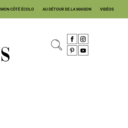
MON CÔTÉ ÉCOLO
AU DÉTOUR DE LA MAISON
VIDÉOS
, rénovation & décoration Alsace, Franche-Comté
Facebook
Instagram
Pinterest
YouTube