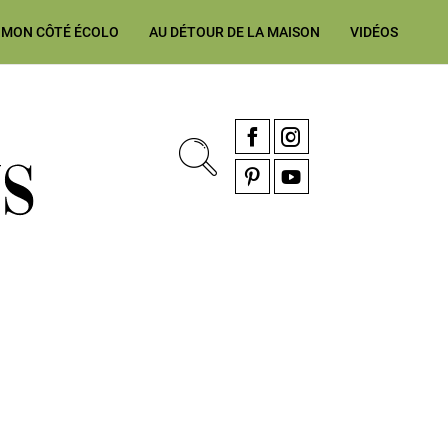
MON CÔTÉ ÉCOLO
AU DÉTOUR DE LA MAISON
VIDÉOS
, rénovation & décoration Alsace, Franche-Comté
Facebook
Instagram
Pinterest
YouTube