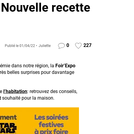
 Nouvelle recette
0
227
Publié le
01/04/22
Juliette
émie dans notre région, la
Foir’Expo
très belles surprises pour davantage
de
l’habitation
: retrouvez des conseils,
t
souhaité pour la maison.