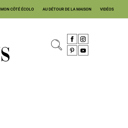
MON CÔTÉ ÉCOLO
AU DÉTOUR DE LA MAISON
VIDÉOS
, rénovation & décoration Alsace, Franche-Comté
Facebook
Instagram
Pinterest
YouTube