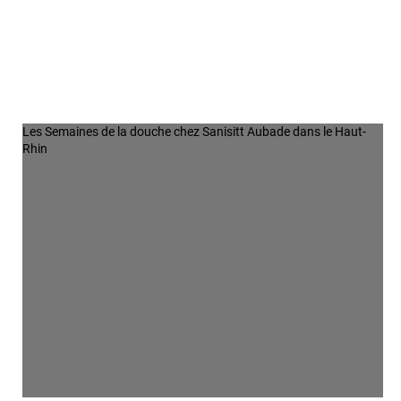
Les Semaines de la douche chez Sanisitt Aubade dans le Haut-
Rhin