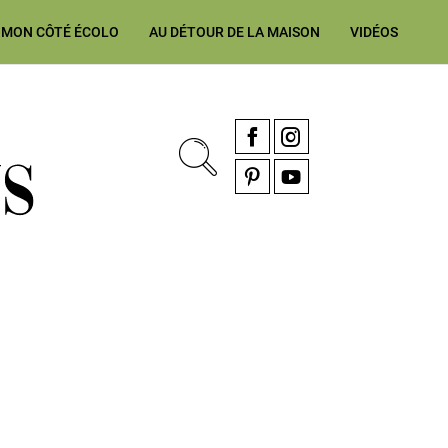
MON CÔTÉ ÉCOLO
AU DÉTOUR DE LA MAISON
VIDÉOS
, rénovation & décoration Alsace, Franche-Comté
Facebook
Instagram
Pinterest
YouTube