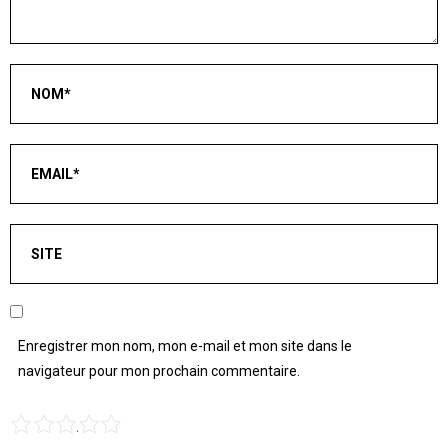
Enregistrer mon nom, mon e-mail et mon site dans le
navigateur pour mon prochain commentaire.
1
2
3
4
5