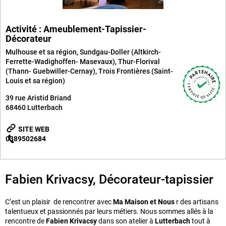
Activité : Ameublement-Tapissier-
Décorateur
Mulhouse et sa région
,
Sundgau-Doller (Altkirch-
Ferrette-Wadighoffen- Masevaux)
,
Thur-Florival
(Thann- Guebwiller-Cernay)
,
Trois Frontières (Saint-
Louis et sa région)
39 rue Aristid Briand
68460
Lutterbach
SITE WEB
0389502684
Fabien Krivacsy, Décorateur-tapissier
C’est un plaisir de rencontrer avec
Ma Maison et Nous
r des artisans
talentueux et passionnés par leurs métiers. Nous sommes allés à la
rencontre de
Fabien Krivacsy
dans son atelier à
Lutterbach
tout à