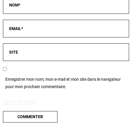
Enregistrer mon nom, mon e-mail et mon site dans le navigateur
pour mon prochain commentaire.
1
2
3
4
5